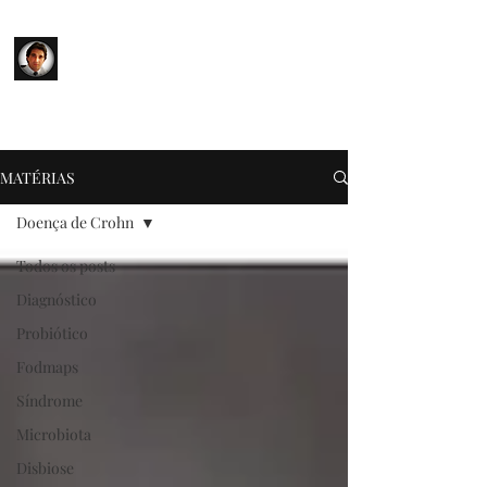
SÍNDROME DO INTESTINO
IRRITÁVEL
Sua Saúde em Primeiro Lugar
MATÉRIAS
Doença de Crohn
Todos os posts
Diagnóstico
Probiótico
Fodmaps
Síndrome
Microbiota
Disbiose