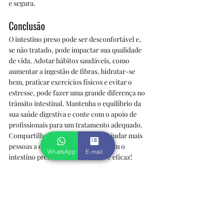
e segura.
Conclusão
O intestino preso pode ser desconfortável e, 
se não tratado, pode impactar sua qualidade 
de vida. Adotar hábitos saudáveis, como 
aumentar a ingestão de fibras, hidratar-se 
bem, praticar exercícios físicos e evitar o 
estresse, pode fazer uma grande diferença no 
trânsito intestinal. Mantenha o equilíbrio da 
sua saúde digestiva e conte com o apoio de 
profissionais para um tratamento adequado.
Compartilhe este conteúdo para ajudar mais 
pessoas a entenderem e combaterem o 
WhatsApp
E-mail
intestino preso de forma natural e eficaz!
Dr Benevenuto, L. C.
☎ AGENDE a Sua TeleConsulta pelo (21) 
98285-4256 WhatsApp
• Nutricionista • 30 Anos de Experiência