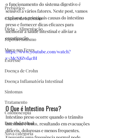
o funcionamento do sistema digestivo é 
Prebiótico
sensível a vários fatores. Neste post, vamos 
explorar as principais causas do intestino 
Câncer de Intestino
preso e fornecer dicas eficazes para 
Dieta - Alimentação
melhorar a saúde intestinal e aliviar a 
constipação.
Hipotireoidismo
Muco nas Fezes
https://www.youtube.com/watch?
v=McN8Zvd4cBI
Estresse
Doença de Crohn
Doença Inflamatória Intestinal
Sintomas
Tratamento
O Que é Intestino Preso?
Colonoscopia
Intestino preso ocorre quando o trânsito 
Dor Abdominal
intestinal é lento, resultando em evacuações 
difíceis, dolorosas e menos frequentes. 
Nova categoria
Enquanto uma frequência normal pode 