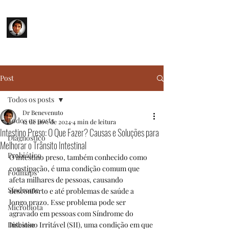
SÍNDROME DO INTESTINO
IRRITÁVEL
Sua Saúde em Primeiro Lugar
Post
Todos os posts
Dr Benevenuto
Todos os posts
12 de nov. de 2024
4 min de leitura
Intestino Preso: O Que Fazer? Causas e Soluções para
Diagnóstico
Melhorar o Trânsito Intestinal
Probiótico
O intestino preso, também conhecido como 
constipação, é uma condição comum que 
Fodmaps
afeta milhares de pessoas, causando 
Síndrome
desconforto e até problemas de saúde a 
longo prazo. Esse problema pode ser 
Microbiota
agravado em pessoas com Síndrome do 
Disbiose
Intestino Irritável (SII), uma condição em que 