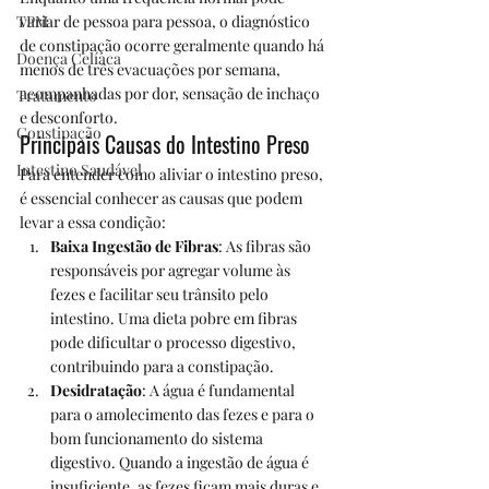
variar de pessoa para pessoa, o diagnóstico 
TPM
de constipação ocorre geralmente quando há 
Doença Celíaca
menos de três evacuações por semana, 
acompanhadas por dor, sensação de inchaço 
Tratamento
e desconforto.
Constipação
Principais Causas do Intestino Preso
Intestino Saudável
Para entender como aliviar o intestino preso, 
é essencial conhecer as causas que podem 
levar a essa condição:
Baixa Ingestão de Fibras
: As fibras são 
responsáveis por agregar volume às 
fezes e facilitar seu trânsito pelo 
intestino. Uma dieta pobre em fibras 
pode dificultar o processo digestivo, 
contribuindo para a constipação.
Desidratação
: A água é fundamental 
para o amolecimento das fezes e para o 
bom funcionamento do sistema 
digestivo. Quando a ingestão de água é 
insuficiente, as fezes ficam mais duras e 